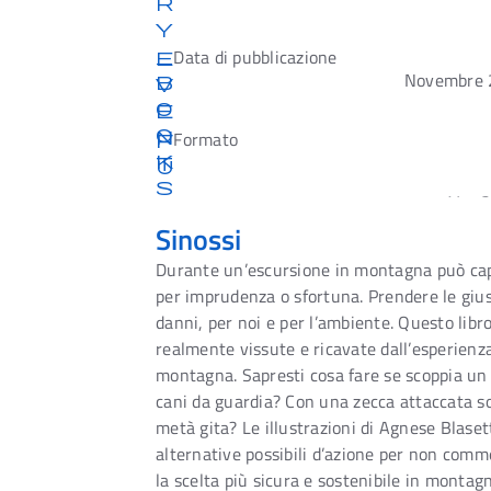
r
y
_
Data di pubblicazione
e
Novembre 
b
v
o
e
o
n
Formato
f
k
t
u
s
Sinossi
Durante un’escursione in montagna può capit
per imprudenza o sfortuna. Prendere le gius
danni, per noi e per l’ambiente. Questo libro
realmente vissute e ricavate dall’esperienz
montagna. Sapresti cosa fare se scoppia un
cani da guardia? Con una zecca attaccata sott
metà gita? Le illustrazioni di Agnese Blasett
alternative possibili d’azione per non comm
la scelta più sicura e sostenibile in montagn