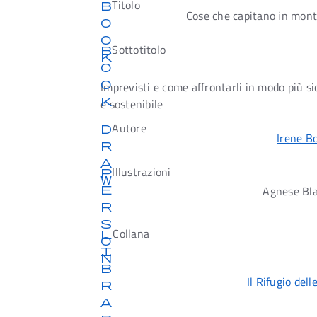
Titolo
b
Cose che capitano in mon
o
o
Sottotitolo
b
k
o
o
Imprevisti e come affrontarli in modo più si
k
e sostenibile
Autore
d
Irene B
r
a
Illustrazioni
p
w
e
Agnese Bla
r
s
Collana
l
o
i
n
b
Il Rifugio dell
r
a