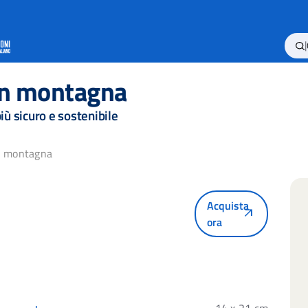
|
in montagna
iù sicuro e sostenibile
in montagna
Acquista
arrow_outward
ora
14 x 21 cm