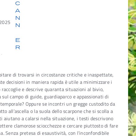
c
a
n
2025
n
e
r
are di trovarsi in circostanze critiche e inaspettate,
te decisioni in maniera rapida è utile a minimizzare i
 raccoglie e descrive quaranta situazioni al bivio,
a sul campo di guide, guardiaparco e appassionati di
 temporale? Oppure se incontri un gregge custodito da
o all’ascella o la suola dello scarpone che si scolla a
i aiutano a calarsi nella situazione, i testi descrivono
ettere clamorose sciocchezze e cercare piuttosto di fare
a. Senza pretesa di esaustività, con l’inconfondibile