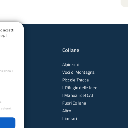
do accetti
cy. Il
Collane
Alpinismi
hiedono il
Voci di Montagna
Piccole Tracce
Il Rifugio delle Idee
I Manuali del CAI
ua
Fuori Collana
 esterni.
Altro
Itinerari