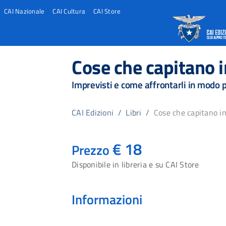
CAI Nazionale
CAI Cultura
CAI Store
Salta
Salta
Salta
al
al
al
Cose che capitano 
contento
footer
menu
principale
Imprevisti e come affrontarli in modo p
CAI Edizioni
/
Libri
/
Cose che capitano 
€ 18
Prezzo
Disponibile in libreria e su CAI Store
Informazioni