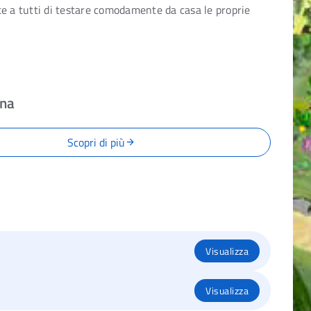
ette a tutti di testare comodamente da casa le proprie
gna
Scopri di più
arrow_forward
Visualizza
Visualizza