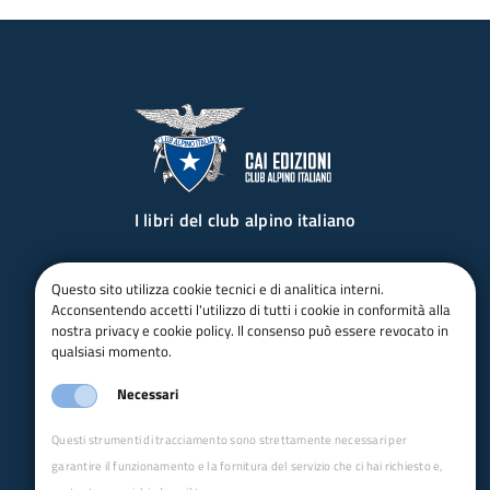
I libri del club alpino italiano
email:
editoria@cai.it
Questo sito utilizza cookie tecnici e di analitica interni.
Tel.: 02 2057231
Acconsentendo accetti l'utilizzo di tutti i cookie in conformità alla
Via Petrella 19 - 20124 Milano (MI)
nostra privacy e cookie policy. Il consenso può essere revocato in
P.IVA 03654880156
qualsiasi momento.
seguici su
Necessari
Collane
Mappa del sito
Questi strumenti di tracciamento sono strettamente necessari per
garantire il funzionamento e la fornitura del servizio che ci hai richiesto e,
Alpinismi
CAI Edizioni