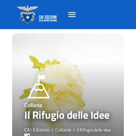
Salta
Salta
Salta
al
al
al
contento
footer
menu
principale
Collana
Il Rifugio delle Idee
CAI Edizioni
Collane
/
/
Il Rifugio delle Idee